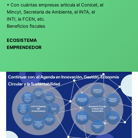
• Con cuántas empresas articula el Conicet, el
Mincyt, Secretaría de Ambiente, el INTA, el
INTI, la FCEN, etc.
Beneficios fiscales
ECOSISTEMA
EMPRENDEDOR